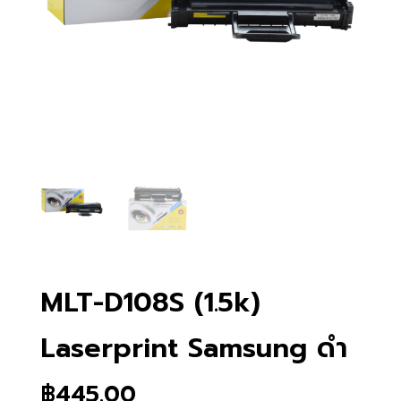
MLT-D108S (1.5k)
Laserprint Samsung ดำ
฿
445.00