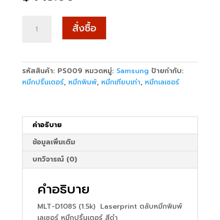
จำนวน
สั่งซื้อ
MLT-
D108S
(1.5k)
Laserprint
รหัสสินค้า:
PS009
หมวดหมู่:
Samsung
ป้ายกำกับ:
Samsung
หมึกปริ้นเตอร์
,
หมึกพิมพ์
,
หมึกเทียบเท่า
,
หมึกเลเซอร์
ดำ
ชิ้น
คำอธิบาย
ข้อมูลเพิ่มเติม
บทวิจารณ์ (0)
คำอธิบาย
MLT-D108S (1.5k) Laserprint ตลับหมึกพิมพ์
เลเซอร์ หมึกปริ้นเตอร์ สีดำ