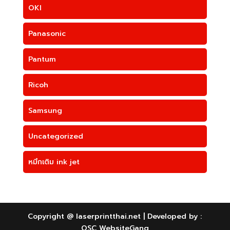
OKI
Panasonic
Pantum
Ricoh
Samsung
Uncategorized
หมึกเติม ink jet
Copyright @ laserprintthai.net | Developed by :
OSC WebsiteGang