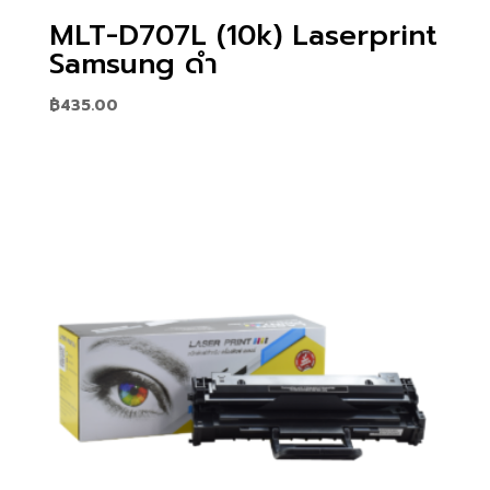
MLT-D707L (10k) Laserprint
Samsung ดำ
฿
435.00