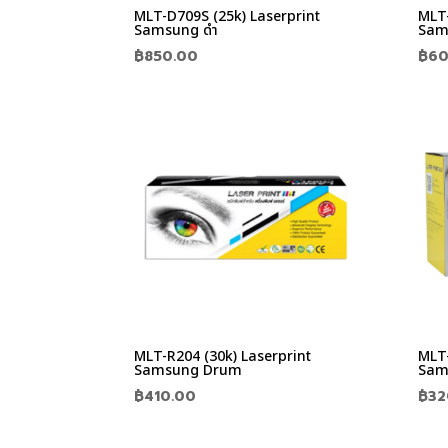
MLT-D709S (25k) Laserprint
MLT-
Samsung ดำ
Sam
฿
850.00
฿
60
MLT-R204 (30k) Laserprint
MLT-
Samsung Drum
Sam
฿
410.00
฿
32