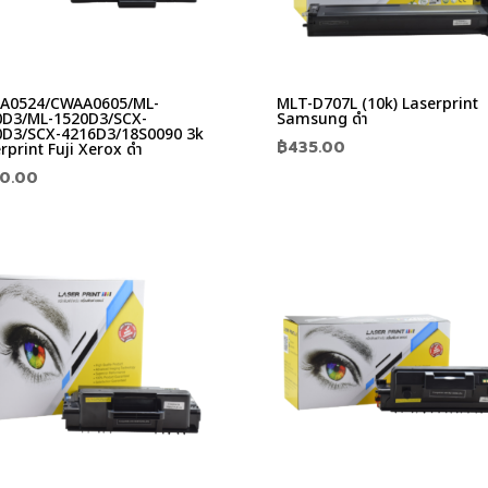
A0524/CWAA0605/ML-
MLT-D707L (10k) Laserprint
0D3/ML-1520D3/SCX-
Samsung ดำ
0D3/SCX-4216D3/18S0090 3k
฿
435.00
rprint Fuji Xerox ดำ
0.00