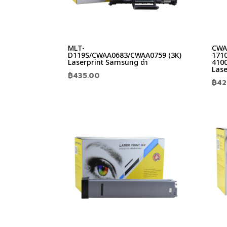
MLT-
CWA
D119S/CWAA0683/CWAA0759 (3K)
171
Laserprint Samsung ดำ
410
Lase
฿
435.00
฿
42