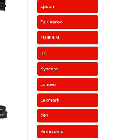
Epson
Fuji Xerox
FUJIFILM
HP
Kyocera
Lenovo
Lexmark
OKI
Panasonic