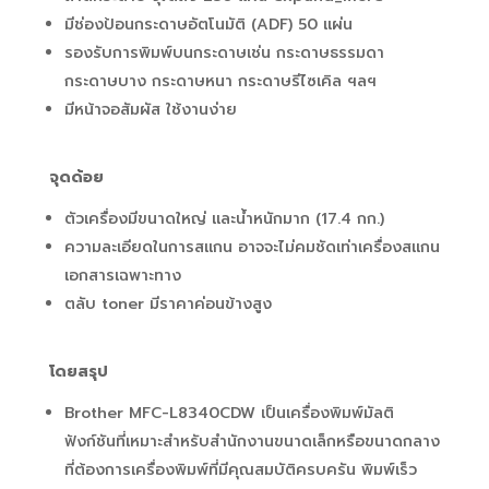
มีช่องป้อนกระดาษอัตโนมัติ (ADF) 50 แผ่น
รองรับการพิมพ์บนกระดาษเช่น กระดาษธรรมดา
กระดาษบาง กระดาษหนา กระดาษรีไซเคิล ฯลฯ
มีหน้าจอสัมผัส ใช้งานง่าย
จุดด้อย
ตัวเครื่องมีขนาดใหญ่ และน้ำหนักมาก (17.4 กก.)
ความละเอียดในการสแกน อาจจะไม่คมชัดเท่าเครื่องสแกน
เอกสารเฉพาะทาง
ตลับ toner มีราคาค่อนข้างสูง
โดยสรุป
Brother MFC-L8340CDW เป็นเครื่องพิมพ์มัลติ
ฟังก์ชันที่เหมาะสำหรับสำนักงานขนาดเล็กหรือขนาดกลาง
ที่ต้องการเครื่องพิมพ์ที่มีคุณสมบัติครบครัน พิมพ์เร็ว